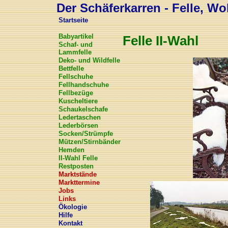
Der Schäferkarren - Felle, Wol
Startseite
Babyartikel
Felle II-Wahl
Schaf- und
Lammfelle
Deko- und Wildfelle
Bettfelle
Fellschuhe
Fellhandschuhe
Fellbezüge
Kuscheltiere
Schaukelschafe
Ledertaschen
Lederbörsen
Socken/Strümpfe
Mützen/Stirnbänder
Hemden
II-Wahl Felle
Restposten
Marktstände
Markttermine
Jobs
Links
Ökologie
Hilfe
Kontakt