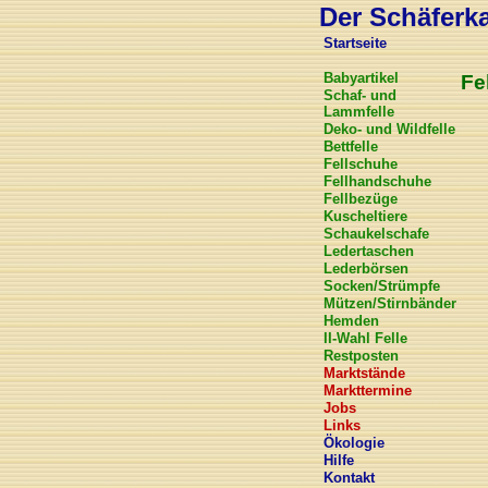
Der Schäferkar
Startseite
Babyartikel
Fe
Schaf- und
Lammfelle
Deko- und Wildfelle
Bettfelle
Fellschuhe
Fellhandschuhe
Fellbezüge
Kuscheltiere
Schaukelschafe
Ledertaschen
Lederbörsen
Socken/Strümpfe
Mützen/Stirnbänder
Hemden
II-Wahl Felle
Restposten
Marktstände
Markttermine
Jobs
Links
Ökologie
Hilfe
Kontakt