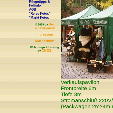
Pflegetipps &
Fellinfo
AGB
"Reise-Fotos"
"Markt-Fotos
Der
© 2019 by
Schäferkarren
Impressum
Datenschutz
Webdesign & Hosting
CMOS
by
Verkaufspavilon
Frontbreite 6m
Tiefe 3m
Stromanschluß 220V
(Packwagen 2m×4m mö