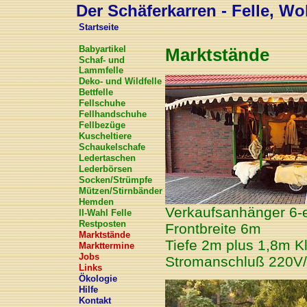
Der Schäferkarren - Felle, Wol
Startseite
Babyartikel
Marktstände
Schaf- und
Lammfelle
Deko- und Wildfelle
Bettfelle
Fellschuhe
Fellhandschuhe
Fellbezüge
Kuscheltiere
Schaukelschafe
Ledertaschen
Lederbörsen
Socken/Strümpfe
Mützen/Stirnbänder
Hemden
Verkaufsanhänger 6-
II-Wahl Felle
Restposten
Frontbreite 6m
Marktstände
Tiefe 2m plus 1,8m K
Markttermine
Jobs
Stromanschluß 220V
Links
Ökologie
Hilfe
Kontakt