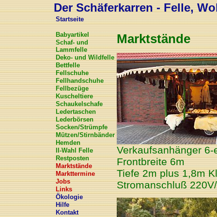
Der Schäferkarren - Felle, Wol
Startseite
Babyartikel
Marktstände
Schaf- und
Lammfelle
Deko- und Wildfelle
Bettfelle
Fellschuhe
Fellhandschuhe
Fellbezüge
Kuscheltiere
Schaukelschafe
Ledertaschen
Lederbörsen
Socken/Strümpfe
Mützen/Stirnbänder
Hemden
Verkaufsanhänger 6-
II-Wahl Felle
Restposten
Frontbreite 6m
Marktstände
Tiefe 2m plus 1,8m K
Markttermine
Jobs
Stromanschluß 220V
Links
Ökologie
Hilfe
Kontakt