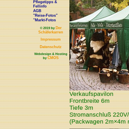
Pflegetipps &
Fellinfo
AGB
"Reise-Fotos"
"Markt-Fotos
Der
© 2019 by
Schäferkarren
Impressum
Datenschutz
Webdesign & Hosting
CMOS
by
Verkaufspavilon
Frontbreite 6m
Tiefe 3m
Stromanschluß 220V
(Packwagen 2m×4m mö