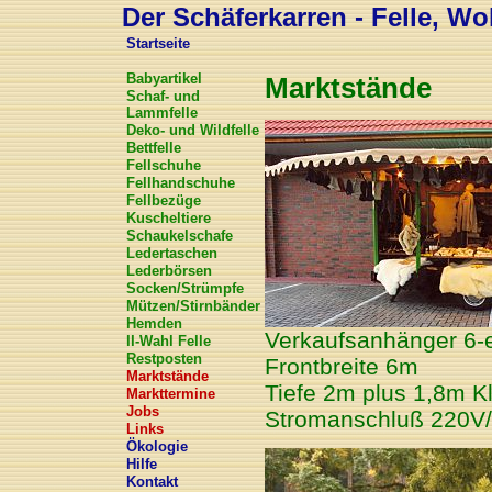
Der Schäferkarren - Felle, Wol
Startseite
Babyartikel
Marktstände
Schaf- und
Lammfelle
Deko- und Wildfelle
Bettfelle
Fellschuhe
Fellhandschuhe
Fellbezüge
Kuscheltiere
Schaukelschafe
Ledertaschen
Lederbörsen
Socken/Strümpfe
Mützen/Stirnbänder
Hemden
Verkaufsanhänger 6-
II-Wahl Felle
Restposten
Frontbreite 6m
Marktstände
Tiefe 2m plus 1,8m K
Markttermine
Jobs
Stromanschluß 220V
Links
Ökologie
Hilfe
Kontakt