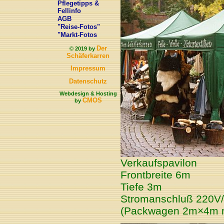
Pflegetipps &
Fellinfo
AGB
"Reise-Fotos"
"Markt-Fotos
Der
© 2019 by
Schäferkarren
Impressum
Datenschutz
Webdesign & Hosting
CMOS
by
Verkaufspavilon
Frontbreite 6m
Tiefe 3m
Stromanschluß 220V
(Packwagen 2m×4m mö