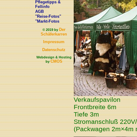
Pflegetipps &
Fellinfo
AGB
"Reise-Fotos"
"Markt-Fotos
Der
© 2019 by
Schäferkarren
Impressum
Datenschutz
Webdesign & Hosting
CMOS
by
Verkaufspavilon
Frontbreite 6m
Tiefe 3m
Stromanschluß 220V
(Packwagen 2m×4m mö