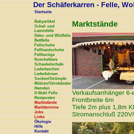
Der Schäferkarren - Felle, Wol
Startseite
Babyartikel
Marktstände
Schaf- und
Lammfelle
Deko- und Wildfelle
Bettfelle
Fellschuhe
Fellhandschuhe
Fellbezüge
Kuscheltiere
Schaukelschafe
Ledertaschen
Lederbörsen
Socken/Strümpfe
Mützen/Stirnbänder
Hemden
Verkaufsanhänger 6-
II-Wahl Felle
Restposten
Frontbreite 6m
Marktstände
Tiefe 2m plus 1,8m K
Markttermine
Jobs
Stromanschluß 220V
Links
Ökologie
Hilfe
Kontakt