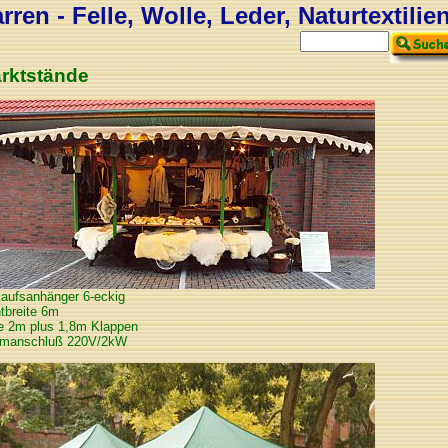
ren - Felle, Wolle, Leder, Naturtextilie
rktstände
aufsanhänger 6-eckig
tbreite 6m
fe 2m plus 1,8m Klappen
omanschluß 220V/2kW