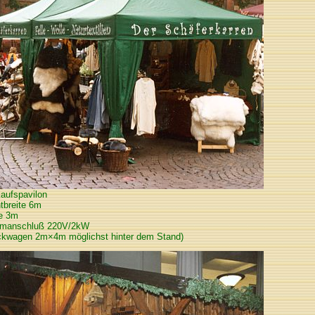
aufspavilon
tbreite 6m
fe 3m
omanschluß 220V/2kW
ckwagen 2m×4m möglichst hinter dem Stand)