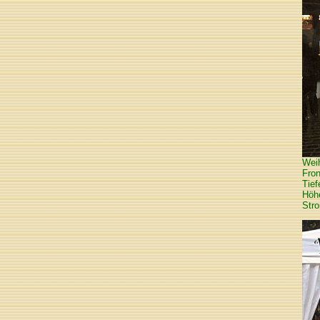
Weih
Fron
Tie
Höh
Str