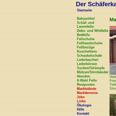
Der Schäferkar
Startseite
Babyartikel
Ma
Schaf- und
Lammfelle
Deko- und Wildfelle
Bettfelle
Fellschuhe
Fellhandschuhe
Fellbezüge
Kuscheltiere
Schaukelschafe
Ledertaschen
Lederbörsen
Socken/Strümpfe
Mützen/Stirnbänder
Hemden
Verk
II-Wahl Felle
Fron
Restposten
Tie
Str
Marktstände
Markttermine
Jobs
Links
Ökologie
Hilfe
Kontakt