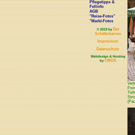
Pflegetipps &
Fellinfo
AGB
"Reise-Fotos"
"Markt-Fotos
Der
© 2019 by
Schäferkarren
Impressum
Datenschutz
Webdesign & Hosting
CMOS
by
Verk
Fron
Tie
Str
(Pa