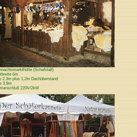
nachtsmarkthütte (Schafstall)
tbreite 6m
fe 2,3m plus 1,2m Dachüberstand
e 3,9m
omanschluß 220V/2kW