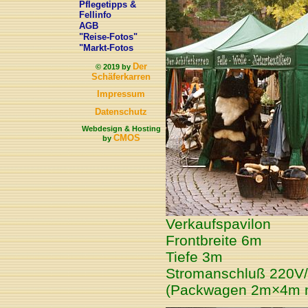
Pflegetipps &
Fellinfo
AGB
"Reise-Fotos"
"Markt-Fotos
Der
© 2019 by
Schäferkarren
Impressum
Datenschutz
Webdesign & Hosting
CMOS
by
Verkaufspavilon
Frontbreite 6m
Tiefe 3m
Stromanschluß 220V
(Packwagen 2m×4m mö