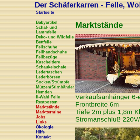
Der Schäferkarren - Felle, Wol
Startseite
Babyartikel
Marktstände
Schaf- und
Lammfelle
Deko- und Wildfelle
Bettfelle
Fellschuhe
Fellhandschuhe
Fellbezüge
Kuscheltiere
Schaukelschafe
Ledertaschen
Lederbörsen
Socken/Strümpfe
Mützen/Stirnbänder
Hemden
Verkaufsanhänger 6-
II-Wahl Felle
Restposten
Frontbreite 6m
Marktstände
Tiefe 2m plus 1,8m K
Markttermine
Jobs
Stromanschluß 220V
Links
Ökologie
Hilfe
Kontakt