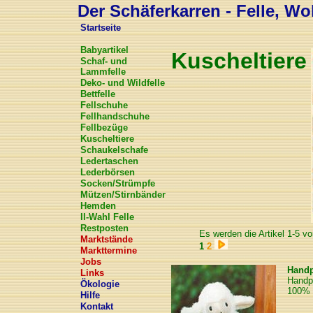
Der Schäferkarren - Felle, Wol
Startseite
Babyartikel
Kuscheltiere
Schaf- und
Lammfelle
Deko- und Wildfelle
Bettfelle
Fellschuhe
Fellhandschuhe
Fellbezüge
Kuscheltiere
Schaukelschafe
Ledertaschen
Lederbörsen
Socken/Strümpfe
Mützen/Stirnbänder
Hemden
II-Wahl Felle
Restposten
Es werden die Artikel 1-5 vo
Marktstände
1
2
Markttermine
Jobs
Handp
Links
Handp
Ökologie
100% 
Hilfe
Kontakt