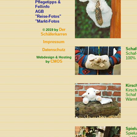
Pflegetipps &
Fellinfo
AGB
"Reise-Fotos"
"Markt-Fotos
Der
© 2019 by
Schäferkarren
Impressum
Schaf
Datenschutz
Schaf
Webdesign & Hosting
100% 
CMOS
by
Kirsc
Kirsc
Schaf
Wärmf
Spiel
Spielu