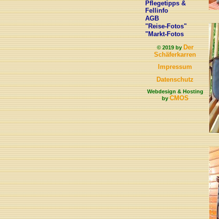
Pflegetipps &
Fellinfo
AGB
"Reise-Fotos"
"Markt-Fotos
Der
© 2019 by
Schäferkarren
Impressum
Datenschutz
Webdesign & Hosting
CMOS
by