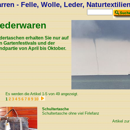
ren - Felle, Wolle, Leder, Naturtextilie
ederwaren
dertaschen erhalten Sie nur auf
n Gartenfestivals und der
ndpartie von April bis Oktober.
Es werden die Artikel 1-5 von 49 angezeigt.
1
2
3
4
5
6
7
8
9
10
Schultertasche
Schultertasche ohne viel Firlefanz
Artikel zur