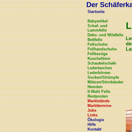
Der Schäferkar
Startseite
Babyartikel
L
Schaf- und
Lammfelle
Deko- und Wildfelle
Le
Bettfelle
de
Fellschuhe
La
Fellhandschuhe
Fellbezüge
Kuscheltiere
Schaukelschafe
Ledertaschen
Lederbörsen
Socken/Strümpfe
Mützen/Stirnbänder
Hemden
II-Wahl Felle
Restposten
Marktstände
Markttermine
Jobs
Links
Ökologie
Hilfe
Kontakt