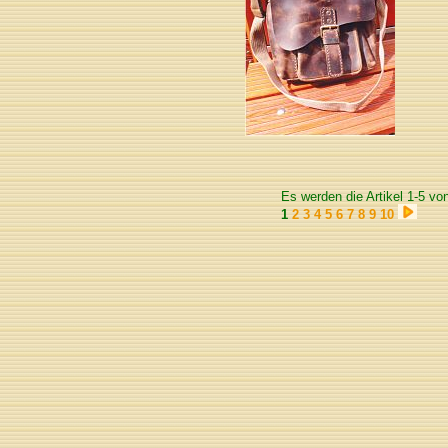
Es werden die Artikel 1-5 vo
1
2
3
4
5
6
7
8
9
10