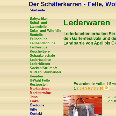
Der Schäferkarren - Felle, Wol
Startseite
Babyartikel
Lederwaren
Schaf- und
Lammfelle
Deko- und Wildfelle
Ledertaschen erhalten Sie 
Bettfelle
den Gartenfestivals und de
Fellschuhe
Landpartie von April bis O
Fellhandschuhe
Fellbezüge
Kuscheltiere
Schaukelschafe
Ledertaschen
Lederbörsen
Socken/Strümpfe
Mützen/Stirnbänder
Hemden
II-Wahl Felle
Es werden die Artikel 1-5 v
Restposten
1
2
3
4
5
6
7
8
9
10
Marktstände
Markttermine
Jobs
Schul
Links
Schult
Ökologie
Hilfe
Kontakt