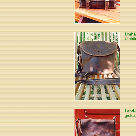
Umhä
Umhäng
Land-
große,