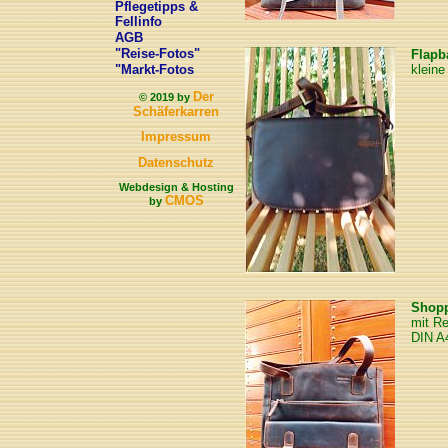
Pflegetipps &
Fellinfo
AGB
"Reise-Fotos"
Flapb
"Markt-Fotos
klein
Der
© 2019 by
Schäferkarren
Impressum
Datenschutz
Webdesign & Hosting
CMOS
by
Shop
mit R
DIN A4