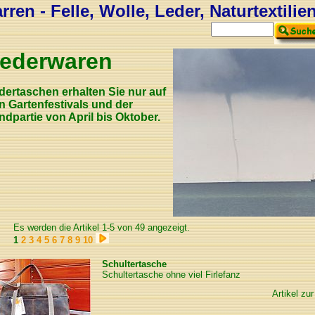
ren - Felle, Wolle, Leder, Naturtextilie
ederwaren
dertaschen erhalten Sie nur auf
n Gartenfestivals und der
ndpartie von April bis Oktober.
Es werden die Artikel 1-5 von 49 angezeigt.
1
2
3
4
5
6
7
8
9
10
Schultertasche
Schultertasche ohne viel Firlefanz
Artikel zur