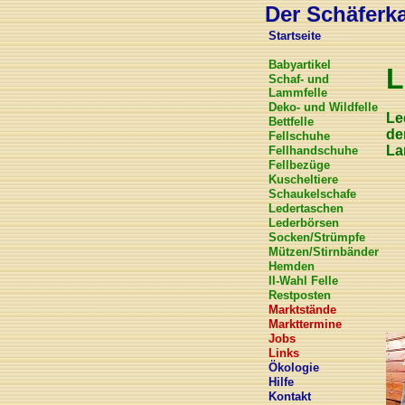
Der Schäferkar
Startseite
Babyartikel
L
Schaf- und
Lammfelle
Deko- und Wildfelle
Le
Bettfelle
de
Fellschuhe
La
Fellhandschuhe
Fellbezüge
Kuscheltiere
Schaukelschafe
Ledertaschen
Lederbörsen
Socken/Strümpfe
Mützen/Stirnbänder
Hemden
II-Wahl Felle
Restposten
Marktstände
Markttermine
Jobs
Links
Ökologie
Hilfe
Kontakt