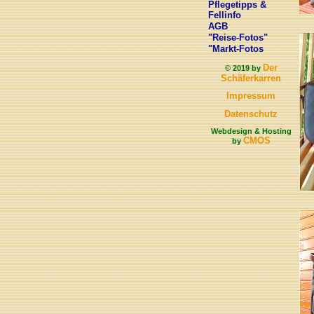
Pflegetipps &
Fellinfo
AGB
"Reise-Fotos"
"Markt-Fotos
Der
© 2019 by
Schäferkarren
Impressum
Datenschutz
Webdesign & Hosting
CMOS
by