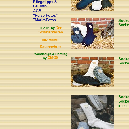
Pflegetipps &
Fellinfo
AGB
"Reise-Fotos"
"Markt-Fotos
Sock
Socken
Der
© 2019 by
Schäferkarren
Impressum
Datenschutz
Webdesign & Hosting
CMOS
by
Sock
Socken
Sock
Socken
in nor