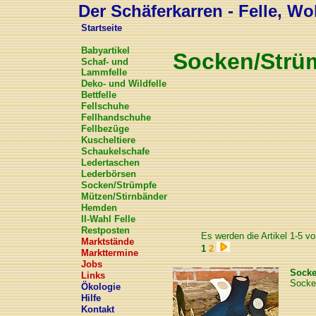
Der Schäferkarren - Felle, Wol
Startseite
Babyartikel
Socken/Strü
Schaf- und
Lammfelle
Deko- und Wildfelle
Bettfelle
Fellschuhe
Fellhandschuhe
Fellbezüge
Kuscheltiere
Schaukelschafe
Ledertaschen
Lederbörsen
Socken/Strümpfe
Mützen/Stirnbänder
Hemden
II-Wahl Felle
Restposten
Es werden die Artikel 1-5 vo
Marktstände
1
2
Markttermine
Jobs
Sock
Links
Socken
Ökologie
Hilfe
Kontakt