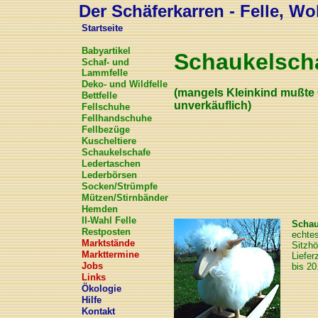
Der Schäferkarren - Felle, Wol
Startseite
Babyartikel
Schaukelsch
Schaf- und
Lammfelle
Deko- und Wildfelle
(mangels Kleinkind mußte G
Bettfelle
unverkäuflich)
Fellschuhe
Fellhandschuhe
Fellbezüge
Kuscheltiere
Schaukelschafe
Ledertaschen
Lederbörsen
Socken/Strümpfe
Mützen/Stirnbänder
Hemden
II-Wahl Felle
Schau
Restposten
echtes
Marktstände
Sitzhö
Markttermine
Liefer
Jobs
bis 20
Links
Ökologie
Hilfe
Kontakt