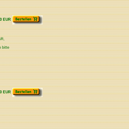
00 EUR
ft,
 bitte
00 EUR