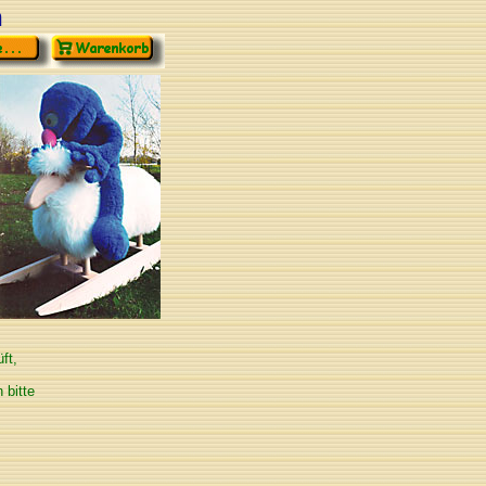
n
ft,
 bitte