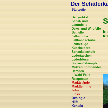
Der Schäferkar
Startseite
Babyartikel
S
Schaf- und
Lammfelle
Deko- und Wildfelle
(m
Bettfelle
un
Fellschuhe
Fellhandschuhe
Fellbezüge
Kuscheltiere
Schaukelschafe
Ledertaschen
Lederbörsen
Socken/Strümpfe
Mützen/Stirnbänder
Hemden
II-Wahl Felle
Restposten
Marktstände
Markttermine
Jobs
Links
Ökologie
Hilfe
Kontakt