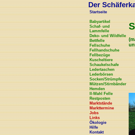
Der Schäferkar
Startseite
Babyartikel
S
Schaf- und
Lammfelle
Deko- und Wildfelle
(m
Bettfelle
un
Fellschuhe
Fellhandschuhe
Fellbezüge
Kuscheltiere
Schaukelschafe
Ledertaschen
Lederbörsen
Socken/Strümpfe
Mützen/Stirnbänder
Hemden
II-Wahl Felle
Restposten
Marktstände
Markttermine
Jobs
Links
Ökologie
Hilfe
Kontakt