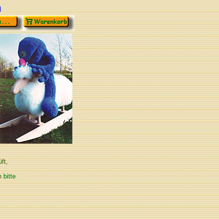
n
ft,
 bitte