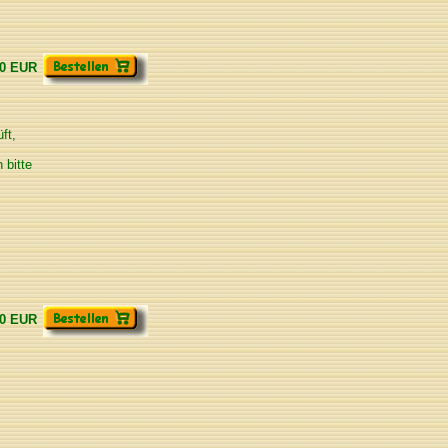
00 EUR
ft,
 bitte
00 EUR