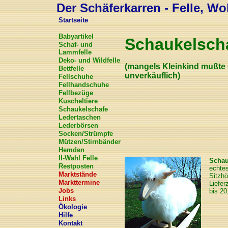
Der Schäferkarren - Felle, Wol
Startseite
Babyartikel
Schaukelsch
Schaf- und
Lammfelle
Deko- und Wildfelle
(mangels Kleinkind mußte G
Bettfelle
unverkäuflich)
Fellschuhe
Fellhandschuhe
Fellbezüge
Kuscheltiere
Schaukelschafe
Ledertaschen
Lederbörsen
Socken/Strümpfe
Mützen/Stirnbänder
Hemden
II-Wahl Felle
Schau
Restposten
echtes
Marktstände
Sitzhö
Markttermine
Liefer
Jobs
bis 20
Links
Ökologie
Hilfe
Kontakt