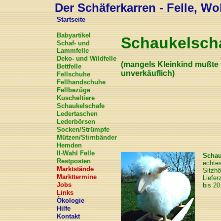
Der Schäferkarren - Felle, Wol
Startseite
Babyartikel
Schaukelsch
Schaf- und
Lammfelle
Deko- und Wildfelle
(mangels Kleinkind mußte G
Bettfelle
unverkäuflich)
Fellschuhe
Fellhandschuhe
Fellbezüge
Kuscheltiere
Schaukelschafe
Ledertaschen
Lederbörsen
Socken/Strümpfe
Mützen/Stirnbänder
Hemden
II-Wahl Felle
Schau
Restposten
echtes
Marktstände
Sitzhö
Markttermine
Liefer
Jobs
bis 20
Links
Ökologie
Hilfe
Kontakt