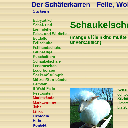
Der Schäferkarren - Felle, Wol
Startseite
Babyartikel
Schaukelsch
Schaf- und
Lammfelle
Deko- und Wildfelle
(mangels Kleinkind mußte G
Bettfelle
unverkäuflich)
Fellschuhe
Fellhandschuhe
Fellbezüge
Kuscheltiere
Schaukelschafe
Ledertaschen
Lederbörsen
Socken/Strümpfe
Mützen/Stirnbänder
Hemden
II-Wahl Felle
Schau
Restposten
echtes
Marktstände
Sitzhö
Markttermine
Liefer
Jobs
bis 20
Links
Ökologie
Hilfe
Kontakt