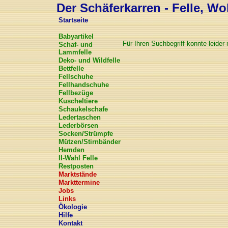
Der Schäferkarren - Felle, Wol
Startseite
Babyartikel
Für Ihren Suchbegriff konnte leide
Schaf- und
Lammfelle
Deko- und Wildfelle
Bettfelle
Fellschuhe
Fellhandschuhe
Fellbezüge
Kuscheltiere
Schaukelschafe
Ledertaschen
Lederbörsen
Socken/Strümpfe
Mützen/Stirnbänder
Hemden
II-Wahl Felle
Restposten
Marktstände
Markttermine
Jobs
Links
Ökologie
Hilfe
Kontakt