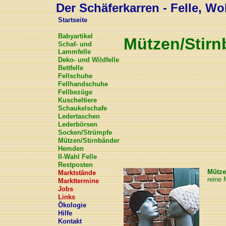
Der Schäferkarren - Felle, Wol
Startseite
Babyartikel
Mützen/Stirn
Schaf- und
Lammfelle
Deko- und Wildfelle
Bettfelle
Fellschuhe
Fellhandschuhe
Fellbezüge
Kuscheltiere
Schaukelschafe
Ledertaschen
Lederbörsen
Socken/Strümpfe
Mützen/Stirnbänder
Hemden
II-Wahl Felle
Restposten
Mütze
Marktstände
reine 
Markttermine
Jobs
Links
Ökologie
Hilfe
Kontakt