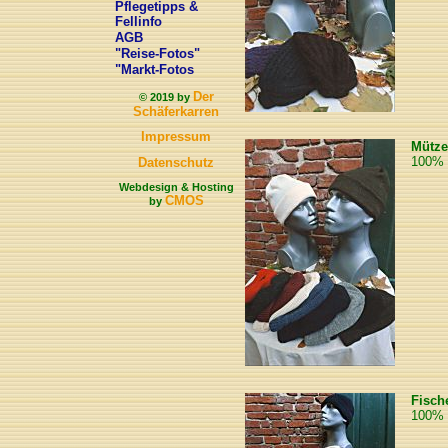
Pflegetipps &
Fellinfo
AGB
"Reise-Fotos"
"Markt-Fotos
Der
© 2019 by
Schäferkarren
Impressum
Mütze
100% 
Datenschutz
Webdesign & Hosting
CMOS
by
Fisch
100% 