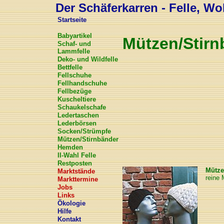
Der Schäferkarren - Felle, Wol
Startseite
Babyartikel
Mützen/Stirn
Schaf- und
Lammfelle
Deko- und Wildfelle
Bettfelle
Fellschuhe
Fellhandschuhe
Fellbezüge
Kuscheltiere
Schaukelschafe
Ledertaschen
Lederbörsen
Socken/Strümpfe
Mützen/Stirnbänder
Hemden
II-Wahl Felle
Restposten
Mütze
Marktstände
reine 
Markttermine
Jobs
Links
Ökologie
Hilfe
Kontakt