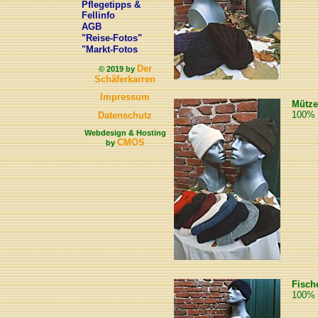
Pflegetipps &
Fellinfo
AGB
"Reise-Fotos"
"Markt-Fotos
Der
© 2019 by
Schäferkarren
Impressum
Mütze
100% 
Datenschutz
Webdesign & Hosting
CMOS
by
Fisch
100% 