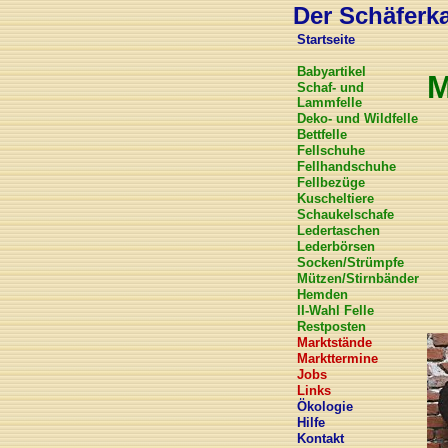
Der Schäferkar
Startseite
Babyartikel
M
Schaf- und
Lammfelle
Deko- und Wildfelle
Bettfelle
Fellschuhe
Fellhandschuhe
Fellbezüge
Kuscheltiere
Schaukelschafe
Ledertaschen
Lederbörsen
Socken/Strümpfe
Mützen/Stirnbänder
Hemden
II-Wahl Felle
Restposten
Marktstände
Markttermine
Jobs
Links
Ökologie
Hilfe
Kontakt