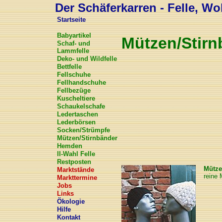
Der Schäferkarren - Felle, Wol
Startseite
Babyartikel
Mützen/Stirn
Schaf- und
Lammfelle
Deko- und Wildfelle
Bettfelle
Fellschuhe
Fellhandschuhe
Fellbezüge
Kuscheltiere
Schaukelschafe
Ledertaschen
Lederbörsen
Socken/Strümpfe
Mützen/Stirnbänder
Hemden
II-Wahl Felle
Restposten
Mütze
Marktstände
reine 
Markttermine
Jobs
Links
Ökologie
Hilfe
Kontakt