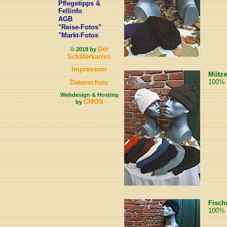
Pflegetipps &
Fellinfo
AGB
"Reise-Fotos"
"Markt-Fotos
Der
© 2019 by
Schäferkarren
Impressum
Mütze
100% 
Datenschutz
Webdesign & Hosting
CMOS
by
Fisch
100% 