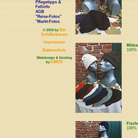
Pflegetipps &
Fellinfo
AGB
"Reise-Fotos"
"Markt-Fotos
Der
© 2019 by
Schäferkarren
Impressum
Mütze
100% 
Datenschutz
Webdesign & Hosting
CMOS
by
Fisch
100% 