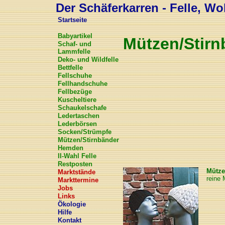
Der Schäferkarren - Felle, Wol
Startseite
Babyartikel
Mützen/Stirn
Schaf- und
Lammfelle
Deko- und Wildfelle
Bettfelle
Fellschuhe
Fellhandschuhe
Fellbezüge
Kuscheltiere
Schaukelschafe
Ledertaschen
Lederbörsen
Socken/Strümpfe
Mützen/Stirnbänder
Hemden
II-Wahl Felle
Restposten
Mütze
Marktstände
reine 
Markttermine
Jobs
Links
Ökologie
Hilfe
Kontakt