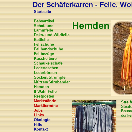
Der Schäferkarren - Felle, Wol
Startseite
Babyartikel
Hemden
Schaf- und
Lammfelle
Deko- und Wildfelle
Bettfelle
Fellschuhe
Fellhandschuhe
Fellbezüge
Kuscheltiere
Schaukelschafe
Ledertaschen
Lederbörsen
Socken/Strümpfe
Mützen/Stirnbänder
Hemden
II-Wahl Felle
Restposten
Marktstände
Strei
Markttermine
Streif
Jobs
Baumwo
Links
dunkel
Ökologie
Hilfe
Kontakt