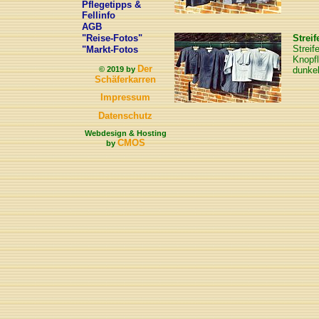
Pflegetipps &
Fellinfo
AGB
"Reise-Fotos"
Strei
Streif
"Markt-Fotos
Knopfl
Der
© 2019 by
dunkel
Schäferkarren
Impressum
Datenschutz
Webdesign & Hosting
CMOS
by