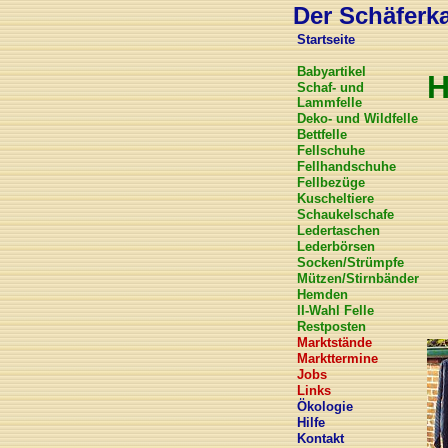
Der Schäferkar
Startseite
Babyartikel
Schaf- und
Lammfelle
Deko- und Wildfelle
Bettfelle
Fellschuhe
Fellhandschuhe
Fellbezüge
Kuscheltiere
Schaukelschafe
Ledertaschen
Lederbörsen
Socken/Strümpfe
Mützen/Stirnbänder
Hemden
II-Wahl Felle
Restposten
Marktstände
Markttermine
Jobs
Links
Ökologie
Hilfe
Kontakt