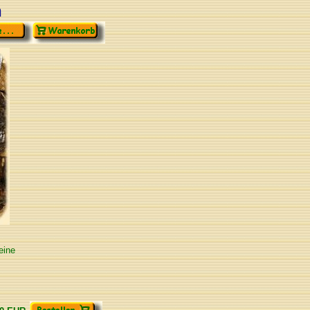
n
eine