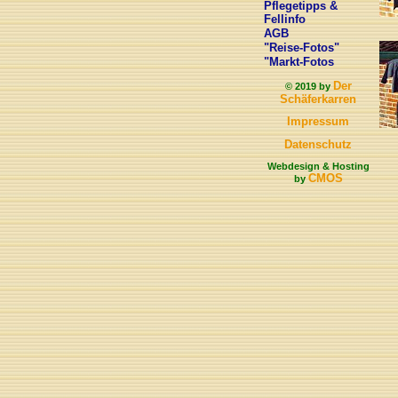
Pflegetipps &
Fellinfo
AGB
"Reise-Fotos"
"Markt-Fotos
Der
© 2019 by
Schäferkarren
Impressum
Datenschutz
Webdesign & Hosting
CMOS
by