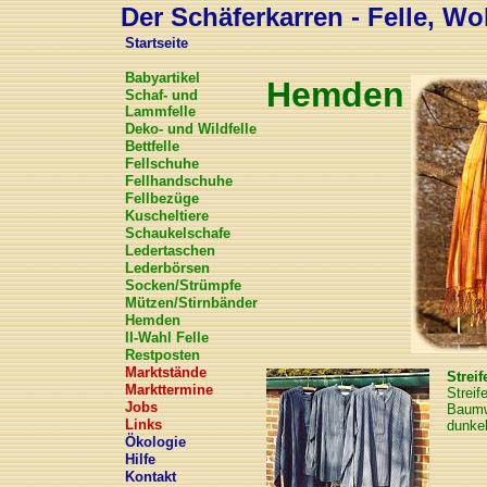
Der Schäferkarren - Felle, Wol
Startseite
Babyartikel
Hemden
Schaf- und
Lammfelle
Deko- und Wildfelle
Bettfelle
Fellschuhe
Fellhandschuhe
Fellbezüge
Kuscheltiere
Schaukelschafe
Ledertaschen
Lederbörsen
Socken/Strümpfe
Mützen/Stirnbänder
Hemden
II-Wahl Felle
Restposten
Marktstände
Strei
Markttermine
Streif
Jobs
Baumwo
Links
dunkel
Ökologie
Hilfe
Kontakt