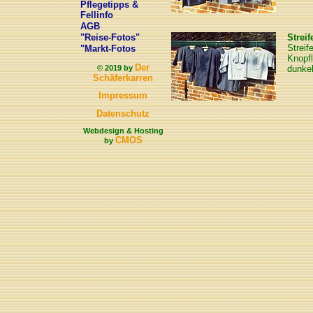
Pflegetipps &
Fellinfo
AGB
"Reise-Fotos"
Strei
Streif
"Markt-Fotos
Knopfl
Der
© 2019 by
dunkel
Schäferkarren
Impressum
Datenschutz
Webdesign & Hosting
CMOS
by