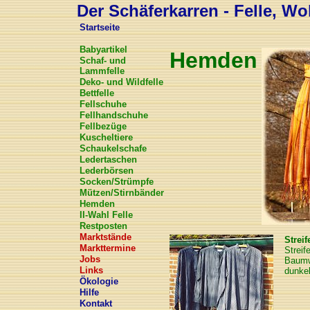
Der Schäferkarren - Felle, Wol
Startseite
Babyartikel
Hemden
Schaf- und
Lammfelle
Deko- und Wildfelle
Bettfelle
Fellschuhe
Fellhandschuhe
Fellbezüge
Kuscheltiere
Schaukelschafe
Ledertaschen
Lederbörsen
Socken/Strümpfe
Mützen/Stirnbänder
Hemden
II-Wahl Felle
Restposten
Marktstände
Strei
Markttermine
Streif
Jobs
Baumwo
Links
dunkel
Ökologie
Hilfe
Kontakt