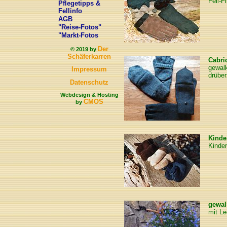
Fell-
Pflegetipps &
Fellinfo
AGB
"Reise-Fotos"
"Markt-Fotos
Der
© 2019 by
Schäferkarren
Cabri
gewalk
Impressum
drüber
Datenschutz
Webdesign & Hosting
CMOS
by
Kinde
Kinde
gewal
mit Le