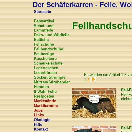
Der Schäferkarren - Felle, Wol
Startseite
Babyartikel
Fellhandsch
Schaf- und
Lammfelle
Deko- und Wildfelle
Bettfelle
Fellschuhe
Fellhandschuhe
Fellbezüge
Kuscheltiere
Schaukelschafe
Ledertaschen
Lederbörsen
Es werden die Artikel 1-5 vo
Socken/Strümpfe
1
2
Mützen/Stirnbänder
Hemden
Fell-
II-Wahl Felle
Fell-
Restposten
dicht
Marktstände
Markttermine
Jobs
Links
Ökologie
Hilfe
Fell-
Kontakt