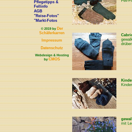
Fell-
Pflegetipps &
Fellinfo
AGB
"Reise-Fotos"
"Markt-Fotos
Der
© 2019 by
Schäferkarren
Cabri
gewalk
Impressum
drüber
Datenschutz
Webdesign & Hosting
CMOS
by
Kinde
Kinde
gewal
mit Le