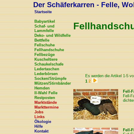
Der Schäferkarren - Felle, Wol
Startseite
Babyartikel
Fellhandsch
Schaf- und
Lammfelle
Deko- und Wildfelle
Bettfelle
Fellschuhe
Fellhandschuhe
Fellbezüge
Kuscheltiere
Schaukelschafe
Ledertaschen
Lederbörsen
Es werden die Artikel 1-5 vo
Socken/Strümpfe
1
2
Mützen/Stirnbänder
Hemden
Fell-
II-Wahl Felle
Fell-
Restposten
dicht
Marktstände
Markttermine
Jobs
Links
Ökologie
Hilfe
Fell-
Kontakt