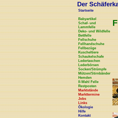
Der Schäferkar
Startseite
Babyartikel
F
Schaf- und
Lammfelle
Deko- und Wildfelle
Bettfelle
Fellschuhe
Fellhandschuhe
Fellbezüge
Kuscheltiere
Schaukelschafe
Ledertaschen
Lederbörsen
Socken/Strümpfe
Mützen/Stirnbänder
Hemden
II-Wahl Felle
Restposten
Marktstände
Markttermine
Jobs
Links
Ökologie
Hilfe
Kontakt