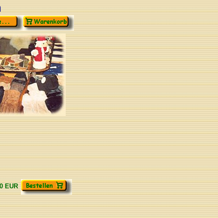
n
90 EUR