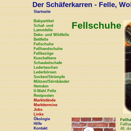
Der Schäferkarren - Felle, Wol
Startseite
Babyartikel
Fellschuhe
Schaf- und
Lammfelle
Deko- und Wildfelle
Bettfelle
Fellschuhe
Fellhandschuhe
Fellbezüge
Kuscheltiere
Schaukelschafe
Ledertaschen
Lederbörsen
Socken/Strümpfe
Mützen/Stirnbänder
Hemden
II-Wahl Felle
Restposten
Marktstände
Markttermine
Jobs
Links
Ökologie
Fellh
Hilfe
Fellha
Kontakt
48, du