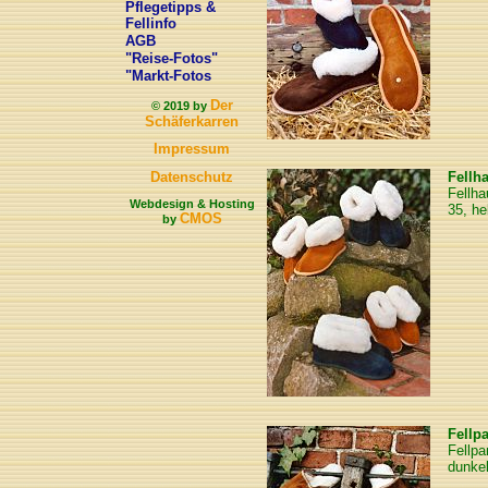
Pflegetipps &
Fellinfo
AGB
"Reise-Fotos"
"Markt-Fotos
Der
© 2019 by
Schäferkarren
Impressum
Datenschutz
Fellh
Fellha
Webdesign & Hosting
35, he
CMOS
by
Fellpa
Fellpa
dunke