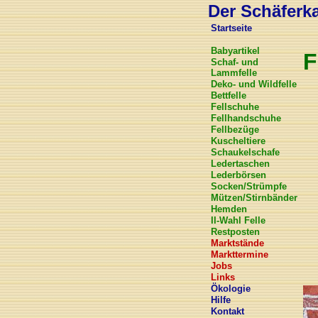
Der Schäferkar
Startseite
Babyartikel
F
Schaf- und
Lammfelle
Deko- und Wildfelle
Bettfelle
Fellschuhe
Fellhandschuhe
Fellbezüge
Kuscheltiere
Schaukelschafe
Ledertaschen
Lederbörsen
Socken/Strümpfe
Mützen/Stirnbänder
Hemden
II-Wahl Felle
Restposten
Marktstände
Markttermine
Jobs
Links
Ökologie
Hilfe
Kontakt