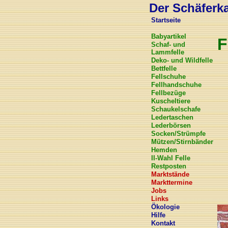
Der Schäferkar
Startseite
Babyartikel
F
Schaf- und
Lammfelle
Deko- und Wildfelle
Bettfelle
Fellschuhe
Fellhandschuhe
Fellbezüge
Kuscheltiere
Schaukelschafe
Ledertaschen
Lederbörsen
Socken/Strümpfe
Mützen/Stirnbänder
Hemden
II-Wahl Felle
Restposten
Marktstände
Markttermine
Jobs
Links
Ökologie
Hilfe
Kontakt