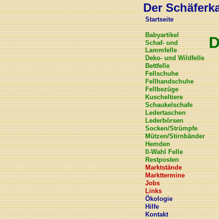
Der Schäferkar
Startseite
Babyartikel
D
Schaf- und
Lammfelle
Deko- und Wildfelle
Bettfelle
Fellschuhe
Fellhandschuhe
Fellbezüge
Kuscheltiere
Schaukelschafe
Ledertaschen
Lederbörsen
Socken/Strümpfe
Mützen/Stirnbänder
Hemden
II-Wahl Felle
Restposten
Marktstände
Markttermine
Jobs
Links
Ökologie
Hilfe
Kontakt