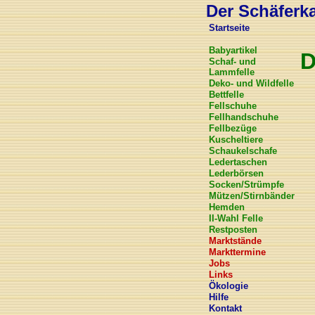
Der Schäferkar
Startseite
Babyartikel
D
Schaf- und
Lammfelle
Deko- und Wildfelle
Bettfelle
Fellschuhe
Fellhandschuhe
Fellbezüge
Kuscheltiere
Schaukelschafe
Ledertaschen
Lederbörsen
Socken/Strümpfe
Mützen/Stirnbänder
Hemden
II-Wahl Felle
Restposten
Marktstände
Markttermine
Jobs
Links
Ökologie
Hilfe
Kontakt