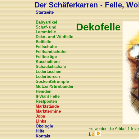
Der Schäferkarren - Felle, Wol
Startseite
Babyartikel
Dekofelle
Schaf- und
Lammfelle
Deko- und Wildfelle
Bettfelle
Fellschuhe
Fellhandschuhe
Fellbezüge
Kuscheltiere
Schaukelschafe
Ledertaschen
Lederbörsen
Socken/Strümpfe
Mützen/Stirnbänder
Hemden
II-Wahl Felle
Restposten
Marktstände
Markttermine
Jobs
Links
Ökologie
Es werden die Artikel 1-5 vo
Hilfe
1
2
Kontakt