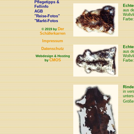
Pflegetipps &
Echte
Fellinfo
aus de
AGB
Wollvl
"Reise-Fotos"
Farbe:
"Markt-Fotos
Der
© 2019 by
Schäferkarren
Impressum
Echte
Datenschutz
aus de
Wollvl
Webdesign & Hosting
CMOS
Farbe:
by
Rinde
in ver
unters
Größe