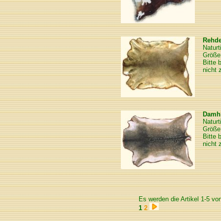
Rehd
Naturt
Größe 
Bitte 
nicht 
Damhi
Naturt
Größe
Bitte 
nicht 
Es werden die Artikel 1-5 vo
1
2