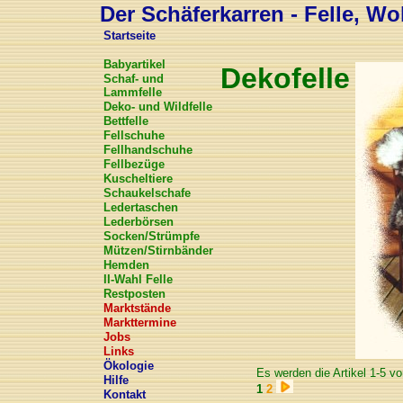
Der Schäferkarren - Felle, Wol
Startseite
Babyartikel
Dekofelle
Schaf- und
Lammfelle
Deko- und Wildfelle
Bettfelle
Fellschuhe
Fellhandschuhe
Fellbezüge
Kuscheltiere
Schaukelschafe
Ledertaschen
Lederbörsen
Socken/Strümpfe
Mützen/Stirnbänder
Hemden
II-Wahl Felle
Restposten
Marktstände
Markttermine
Jobs
Links
Ökologie
Es werden die Artikel 1-5 vo
Hilfe
1
2
Kontakt