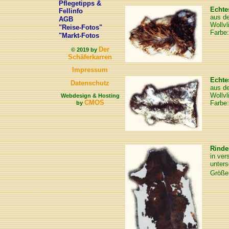
Pflegetipps &
Echte
Fellinfo
aus de
AGB
Wollvl
"Reise-Fotos"
Farbe:
"Markt-Fotos
Der
© 2019 by
Schäferkarren
Impressum
Echte
Datenschutz
aus de
Wollvl
Webdesign & Hosting
CMOS
Farbe:
by
Rinde
in ver
unters
Größe