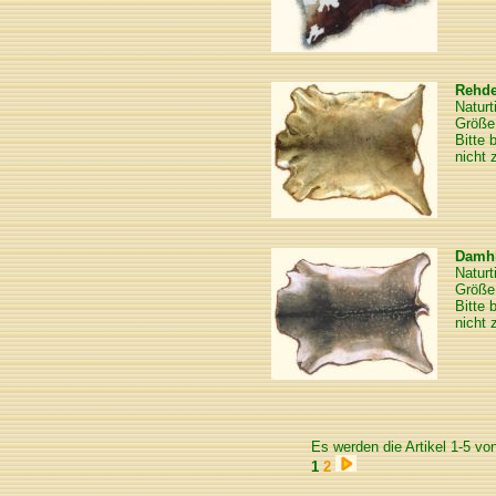
Rehd
Naturt
Größe 
Bitte 
nicht 
Damhi
Naturt
Größe
Bitte 
nicht 
Es werden die Artikel 1-5 vo
1
2