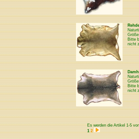
Rehd
Naturt
Größe 
Bitte 
nicht 
Damhi
Naturt
Größe
Bitte 
nicht 
Es werden die Artikel 1-5 vo
1
2