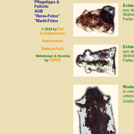
Pflegetipps &
Echte
Fellinfo
aus de
AGB
Wollvl
"Reise-Fotos"
Farbe:
"Markt-Fotos
Der
© 2019 by
Schäferkarren
Impressum
Echte
Datenschutz
aus de
Wollvl
Webdesign & Hosting
CMOS
Farbe:
by
Rinde
in ver
unters
Größe