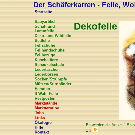
Der Schäferkarren - Felle, Wol
Startseite
Babyartikel
Dekofelle
Schaf- und
Lammfelle
Deko- und Wildfelle
Bettfelle
Fellschuhe
Fellhandschuhe
Fellbezüge
Kuscheltiere
Schaukelschafe
Ledertaschen
Lederbörsen
Socken/Strümpfe
Mützen/Stirnbänder
Hemden
II-Wahl Felle
Restposten
Marktstände
Markttermine
Jobs
Links
Ökologie
Es werden die Artikel 1-5 vo
Hilfe
1
2
Kontakt