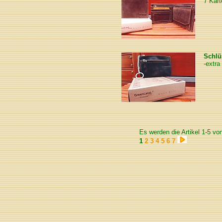
7 Kar
Schlü
-extra
Es werden die Artikel 1-5 vo
1
2
3
4
5
6
7