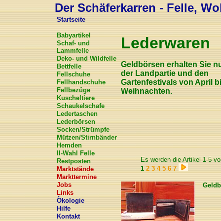
Der Schäferkarren - Felle, Wol
Startseite
Babyartikel
Lederwaren
Schaf- und
Lammfelle
Deko- und Wildfelle
Geldbörsen erhalten Sie nu
Bettfelle
der Landpartie und den
Fellschuhe
Gartenfestivals von April b
Fellhandschuhe
Fellbezüge
Weihnachten.
Kuscheltiere
Schaukelschafe
Ledertaschen
Lederbörsen
Socken/Strümpfe
Mützen/Stirnbänder
Hemden
II-Wahl Felle
Es werden die Artikel 1-5 v
Restposten
1
2
3
4
5
6
7
Marktstände
Markttermine
Jobs
Geldb
Links
Ökologie
Hilfe
Kontakt