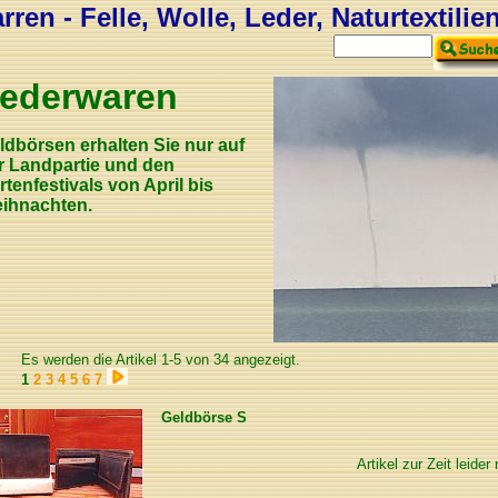
ren - Felle, Wolle, Leder, Naturtextilie
ederwaren
ldbörsen erhalten Sie nur auf
r Landpartie und den
rtenfestivals von April bis
ihnachten.
Es werden die Artikel 1-5 von 34 angezeigt.
1
2
3
4
5
6
7
Geldbörse S
Artikel zur Zeit leider 