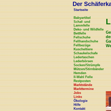
Der Schäferkar
Startseite
Babyartikel
L
Schaf- und
Lammfelle
Deko- und Wildfelle
Ge
Bettfelle
de
Fellschuhe
Ga
Fellhandschuhe
Fellbezüge
We
Kuscheltiere
Schaukelschafe
Ledertaschen
Lederbörsen
Socken/Strümpfe
Mützen/Stirnbänder
Hemden
II-Wahl Felle
Restposten
Marktstände
Markttermine
Jobs
Links
Ökologie
Hilfe
Kontakt