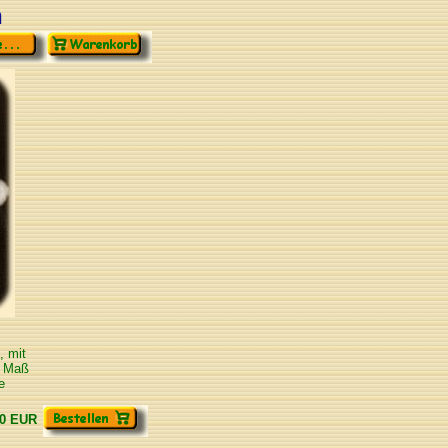
n
, mit
s Maß
e
00 EUR