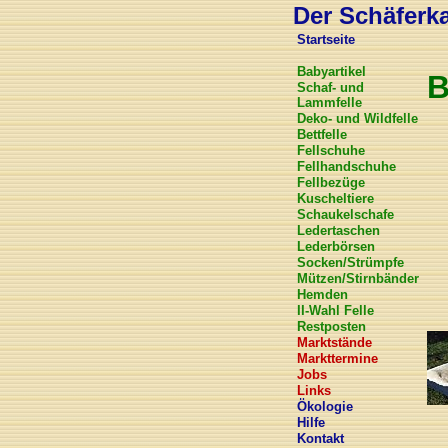
Der Schäferkar
Startseite
Babyartikel
B
Schaf- und
Lammfelle
Deko- und Wildfelle
Bettfelle
Fellschuhe
Fellhandschuhe
Fellbezüge
Kuscheltiere
Schaukelschafe
Ledertaschen
Lederbörsen
Socken/Strümpfe
Mützen/Stirnbänder
Hemden
II-Wahl Felle
Restposten
Marktstände
Markttermine
Jobs
Links
Ökologie
Hilfe
Kontakt