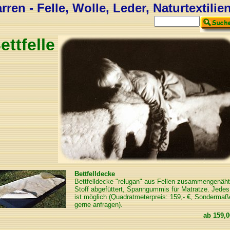
ren - Felle, Wolle, Leder, Naturtextilie
ettfelle
Bettfelldecke
Bettfelldecke "relugan" aus Fellen zusammengenäht
Stoff abgefüttert, Spanngummis für Matratze. Jede
ist möglich (Quadratmeterpreis: 159,- €, Sondermaß
gerne anfragen).
ab
159,