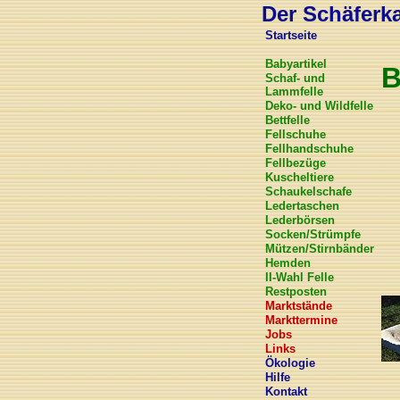
Der Schäferkar
Startseite
Babyartikel
B
Schaf- und
Lammfelle
Deko- und Wildfelle
Bettfelle
Fellschuhe
Fellhandschuhe
Fellbezüge
Kuscheltiere
Schaukelschafe
Ledertaschen
Lederbörsen
Socken/Strümpfe
Mützen/Stirnbänder
Hemden
II-Wahl Felle
Restposten
Marktstände
Markttermine
Jobs
Links
Ökologie
Hilfe
Kontakt