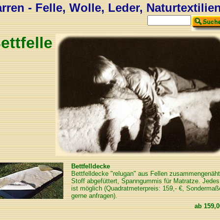
ren - Felle, Wolle, Leder, Naturtextilie
ettfelle
Bettfelldecke
Bettfelldecke "relugan" aus Fellen zusammengenäht
Stoff abgefüttert, Spanngummis für Matratze. Jede
ist möglich (Quadratmeterpreis: 159,- €, Sondermaß
gerne anfragen).
ab
159,