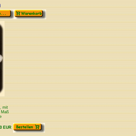
n
, mit
s Maß
e
00 EUR