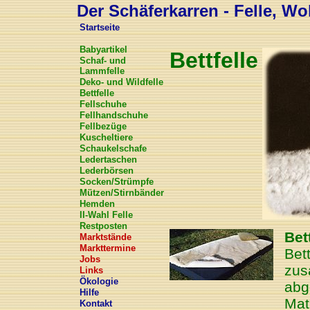
Der Schäferkarren - Felle, Wol
Startseite
Babyartikel
Bettfelle
Schaf- und
Lammfelle
Deko- und Wildfelle
Bettfelle
Fellschuhe
Fellhandschuhe
Fellbezüge
Kuscheltiere
Schaukelschafe
Ledertaschen
Lederbörsen
Socken/Strümpfe
Mützen/Stirnbänder
Hemden
II-Wahl Felle
Restposten
Bet
Marktstände
Markttermine
Bet
Jobs
zus
Links
Ökologie
abg
Hilfe
Mat
Kontakt