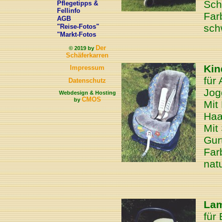
Sch
Pflegetipps &
Fellinfo
Far
AGB
sch
"Reise-Fotos"
"Markt-Fotos
Der
© 2019 by
Schäferkarren
Kin
Impressum
für
Datenschutz
Jog
Webdesign & Hosting
CMOS
by
Mit 
Haa
Mit
Gur
Far
nat
Lam
für