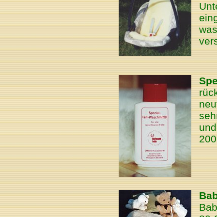
Unt
ein
was
ver
Spe
rüc
neut
seh
und
200
Bab
Bab