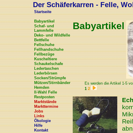
Der Schäferkarren - Felle, Wol
Startseite
Babyartikel
Babyartikel
Schaf- und
Lammfelle
Deko- und Wildfelle
Bettfelle
Fellschuhe
Fellhandschuhe
Fellbezüge
Kuscheltiere
Schaukelschafe
Ledertaschen
Lederbörsen
Socken/Strümpfe
Mützen/Stirnbänder
Es werden die Artikel 1-5 vo
Hemden
1
2
II-Wahl Felle
Restposten
Ech
Marktstände
kom
Markttermine
Jobs
Mik
Links
Rei
Ökologie
Hilfe
abn
Kontakt