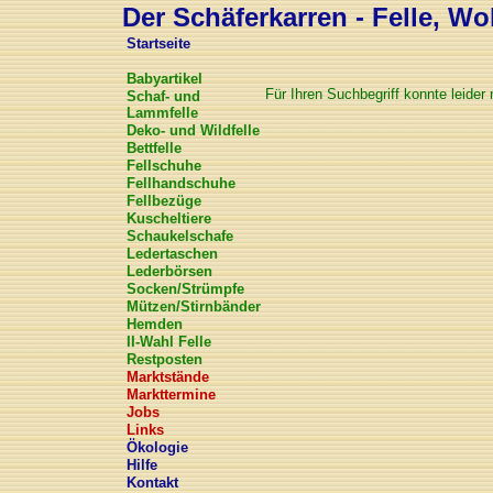
Der Schäferkarren - Felle, Wol
Startseite
Babyartikel
Für Ihren Suchbegriff konnte leide
Schaf- und
Lammfelle
Deko- und Wildfelle
Bettfelle
Fellschuhe
Fellhandschuhe
Fellbezüge
Kuscheltiere
Schaukelschafe
Ledertaschen
Lederbörsen
Socken/Strümpfe
Mützen/Stirnbänder
Hemden
II-Wahl Felle
Restposten
Marktstände
Markttermine
Jobs
Links
Ökologie
Hilfe
Kontakt