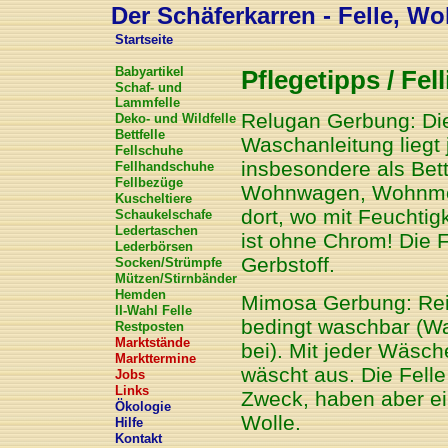
Der Schäferkarren - Felle, Wol
Startseite
Babyartikel
Pflegetipps / Fell
Schaf- und
Lammfelle
Relugan Gerbung: Die
Deko- und Wildfelle
Bettfelle
Waschanleitung liegt 
Fellschuhe
insbesondere als Bett
Fellhandschuhe
Fellbezüge
Wohnwagen, Wohnmobil
Kuscheltiere
dort, wo mit Feuchtig
Schaukelschafe
Ledertaschen
ist ohne Chrom! Die F
Lederbörsen
Gerbstoff.
Socken/Strümpfe
Mützen/Stirnbänder
Hemden
Mimosa Gerbung: Rein 
II-Wahl Felle
bedingt waschbar (Wa
Restposten
Marktstände
bei). Mit jeder Wäsch
Markttermine
wäscht aus. Die Felle
Jobs
Links
Zweck, haben aber ein
Ökologie
Wolle.
Hilfe
Kontakt