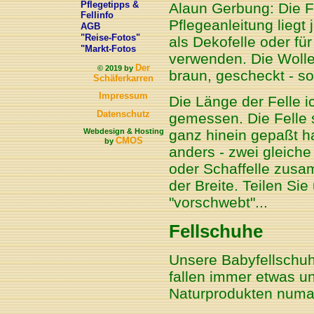
Pflegetipps &
Alaun Gerbung: Die Fe
Fellinfo
Pflegeanleitung liegt
AGB
"Reise-Fotos"
als Dekofelle oder fü
"Markt-Fotos
verwenden. Die Wolle 
Der
© 2019 by
braun, gescheckt - so
Schäferkarren
Impressum
Die Länge der Felle i
Datenschutz
gemessen. Die Felle 
Webdesign & Hosting
ganz hinein gepaßt ha
CMOS
by
anders - zwei gleiche
oder Schaffelle zusa
der Breite. Teilen Sie
"vorschwebt"...
Fellschuhe
Unsere Babyfellschu
fallen immer etwas un
Naturprodukten numal 