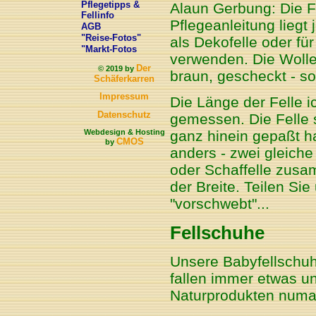
Pflegetipps &
Alaun Gerbung: Die Fe
Fellinfo
Pflegeanleitung liegt
AGB
"Reise-Fotos"
als Dekofelle oder fü
"Markt-Fotos
verwenden. Die Wolle 
Der
© 2019 by
braun, gescheckt - so
Schäferkarren
Impressum
Die Länge der Felle i
Datenschutz
gemessen. Die Felle 
Webdesign & Hosting
ganz hinein gepaßt ha
CMOS
by
anders - zwei gleiche
oder Schaffelle zusa
der Breite. Teilen Sie
"vorschwebt"...
Fellschuhe
Unsere Babyfellschu
fallen immer etwas un
Naturprodukten numal 