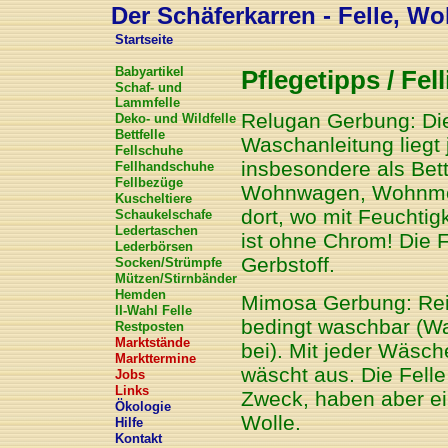
Der Schäferkarren - Felle, Wol
Startseite
Babyartikel
Pflegetipps / Fell
Schaf- und
Lammfelle
Relugan Gerbung: Die
Deko- und Wildfelle
Bettfelle
Waschanleitung liegt 
Fellschuhe
insbesondere als Bett
Fellhandschuhe
Fellbezüge
Wohnwagen, Wohnmobil
Kuscheltiere
dort, wo mit Feuchtig
Schaukelschafe
Ledertaschen
ist ohne Chrom! Die F
Lederbörsen
Gerbstoff.
Socken/Strümpfe
Mützen/Stirnbänder
Hemden
Mimosa Gerbung: Rein 
II-Wahl Felle
bedingt waschbar (Wa
Restposten
Marktstände
bei). Mit jeder Wäsch
Markttermine
wäscht aus. Die Felle
Jobs
Links
Zweck, haben aber ein
Ökologie
Wolle.
Hilfe
Kontakt