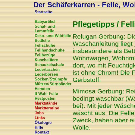
Der Schäferkarren - Felle, Wol
Startseite
Babyartikel
Pflegetipps / Fell
Schaf- und
Lammfelle
Relugan Gerbung: Die
Deko- und Wildfelle
Bettfelle
Waschanleitung liegt 
Fellschuhe
insbesondere als Bett
Fellhandschuhe
Fellbezüge
Wohnwagen, Wohnmobil
Kuscheltiere
dort, wo mit Feuchtig
Schaukelschafe
Ledertaschen
ist ohne Chrom! Die F
Lederbörsen
Gerbstoff.
Socken/Strümpfe
Mützen/Stirnbänder
Hemden
Mimosa Gerbung: Rein 
II-Wahl Felle
bedingt waschbar (Wa
Restposten
Marktstände
bei). Mit jeder Wäsch
Markttermine
wäscht aus. Die Felle
Jobs
Links
Zweck, haben aber ein
Ökologie
Wolle.
Hilfe
Kontakt