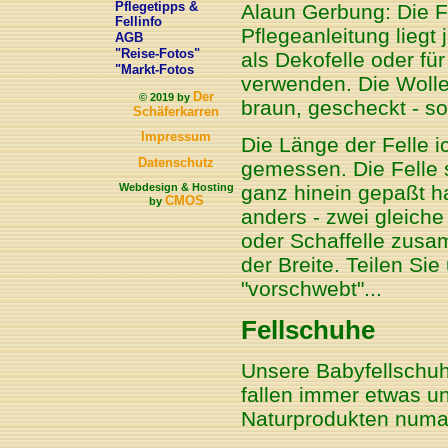
Pflegetipps &
Alaun Gerbung: Die Fe
Fellinfo
Pflegeanleitung liegt
AGB
"Reise-Fotos"
als Dekofelle oder fü
"Markt-Fotos
verwenden. Die Wolle 
Der
© 2019 by
braun, gescheckt - so
Schäferkarren
Impressum
Die Länge der Felle i
Datenschutz
gemessen. Die Felle 
Webdesign & Hosting
ganz hinein gepaßt ha
CMOS
by
anders - zwei gleiche
oder Schaffelle zusa
der Breite. Teilen Sie
"vorschwebt"...
Fellschuhe
Unsere Babyfellschu
fallen immer etwas un
Naturprodukten numal 